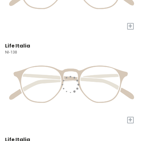
+
Life Italia
NI-138
+
Life Italia