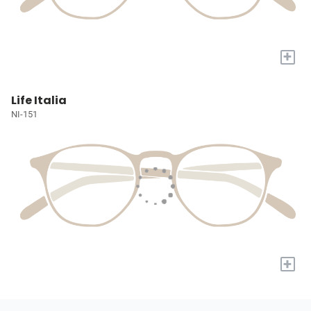
+
Life Italia
NI-151
+