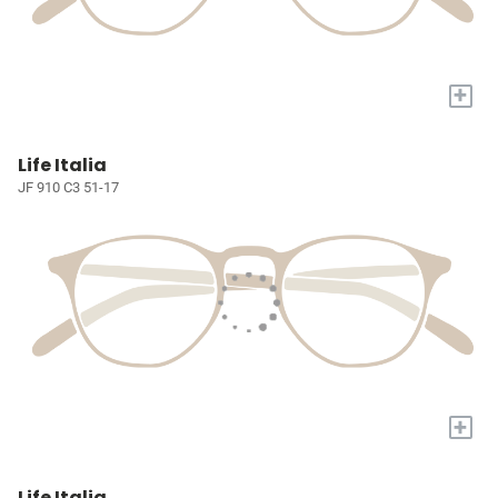
+
Life Italia
JF 910 C3 51-17
+
Life Italia