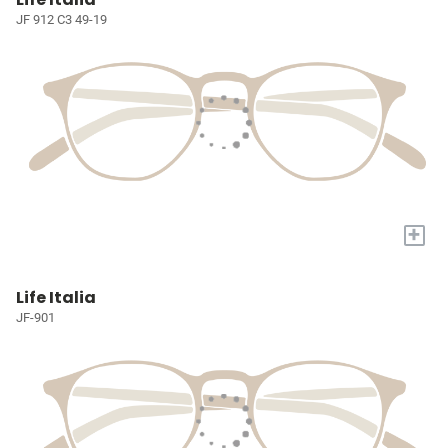
JF 912 C3 49-19
+
Life Italia
JF-901