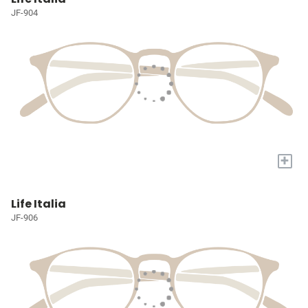
JF-904
+
Life Italia
JF-906