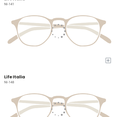
NI-141
+
Life Italia
NI-148