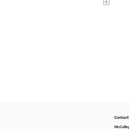
+
Contact
McCulley