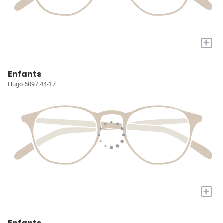
+
Enfants
Hugo 6097 44-17
+
Enfants